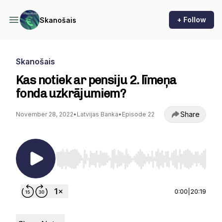
+ Follow
Skanošais
Skanošais
Kas notiek ar pensiju 2. līmeņa
fonda uzkrājumiem?
Share
November 28, 2022
•
Latvijas Banka
•
Episode 22
Use Left/Right to seek, Home/End to jump to st
0:00
|
20:19