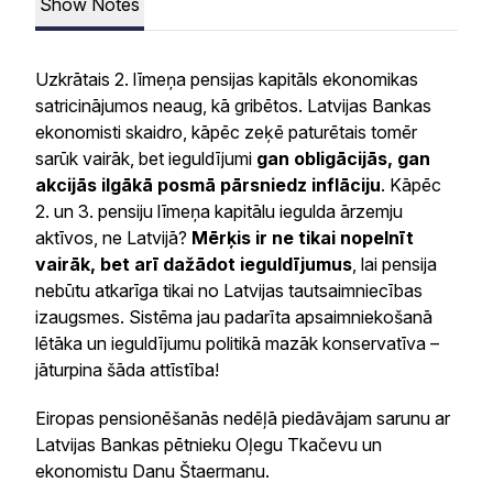
Show Notes
Uzkrātais 2. līmeņa pensijas kapitāls ekonomikas
satricinājumos neaug, kā gribētos. Latvijas Bankas
ekonomisti skaidro, kāpēc zeķē paturētais tomēr
sarūk vairāk, bet ieguldījumi
gan obligācijās, gan
akcijās ilgākā posmā pārsniedz inflāciju
. Kāpēc
2. un 3. pensiju līmeņa kapitālu iegulda ārzemju
aktīvos, ne Latvijā?
Mērķis ir ne tikai nopelnīt
vairāk, bet arī dažādot ieguldījumus
, lai pensija
nebūtu atkarīga tikai no Latvijas tautsaimniecības
izaugsmes. Sistēma jau padarīta apsaimniekošanā
lētāka un ieguldījumu politikā mazāk konservatīva –
jāturpina šāda attīstība!
Eiropas pensionēšanās nedēļā piedāvājam sarunu ar
Latvijas Bankas pētnieku Oļegu Tkačevu un
ekonomistu Danu Štaermanu.